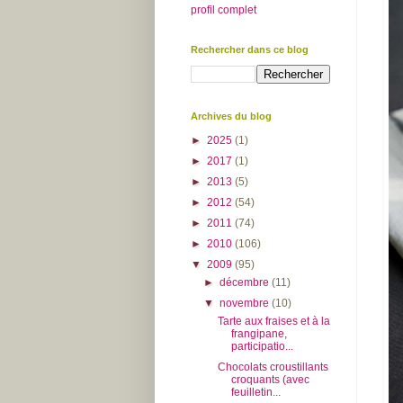
profil complet
Rechercher dans ce blog
Archives du blog
►
2025
(1)
►
2017
(1)
►
2013
(5)
►
2012
(54)
►
2011
(74)
►
2010
(106)
▼
2009
(95)
►
décembre
(11)
▼
novembre
(10)
Tarte aux fraises et à la
frangipane,
participatio...
Chocolats croustillants
croquants (avec
feuilletin...