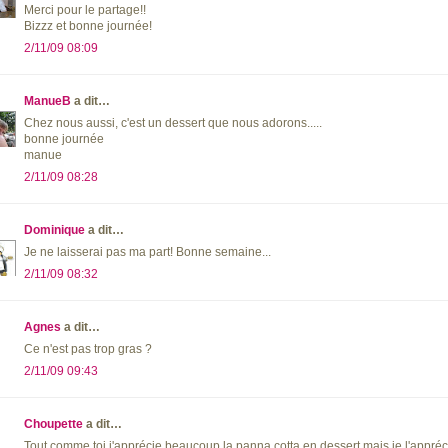
Merci pour le partage!!
Bizzz et bonne journée!
2/11/09 08:09
ManueB
a dit…
Chez nous aussi, c'est un dessert que nous adorons.....
bonne journée
manue
2/11/09 08:28
Dominique
a dit…
Je ne laisserai pas ma part! Bonne semaine...
2/11/09 08:32
Agnes
a dit…
Ce n'est pas trop gras ?
2/11/09 09:43
Choupette
a dit…
Tout comme toi j'apprécie beaucoup la panna cotta en dessert mais je l'appréc