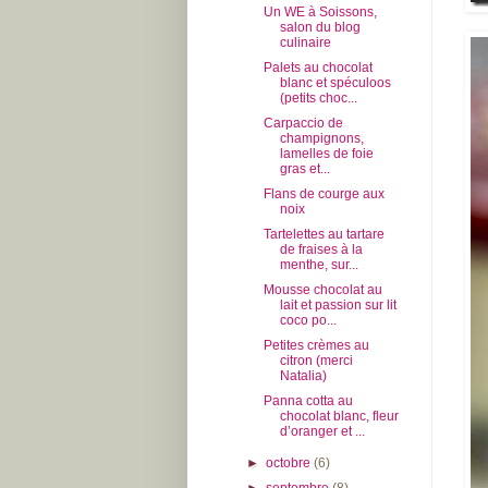
Un WE à Soissons,
salon du blog
culinaire
Palets au chocolat
blanc et spéculoos
(petits choc...
Carpaccio de
champignons,
lamelles de foie
gras et...
Flans de courge aux
noix
Tartelettes au tartare
de fraises à la
menthe, sur...
Mousse chocolat au
lait et passion sur lit
coco po...
Petites crèmes au
citron (merci
Natalia)
Panna cotta au
chocolat blanc, fleur
d’oranger et ...
►
octobre
(6)
►
septembre
(8)