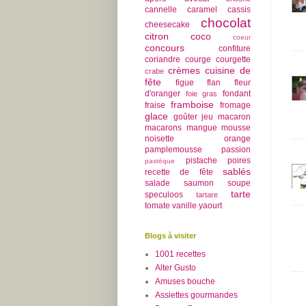
cannelle
caramel
cassis
chocolat
cheesecake
citron
coco
coeur
concours
confiture
coriandre
courge
courgette
crèmes
cuisine de
crabe
fête
figue
flan
fleur
d'oranger
fondant
foie gras
framboise
fraise
fromage
glace
goûter
jeu
macaron
macarons
mangue
mousse
noisette
orange
pamplemousse
passion
pistache
poires
pastèque
sablés
recette de fête
salade
saumon
soupe
tarte
speculoos
tartare
tomate
vanille
yaourt
Blogs à visiter
1001 recettes
Alter Gusto
Amuses bouche
Assiettes gourmandes