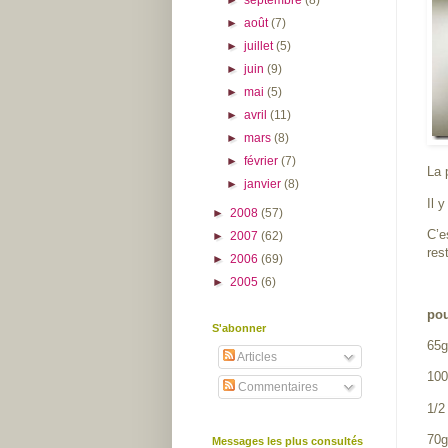
►
août
(7)
►
juillet
(5)
►
juin
(9)
►
mai
(5)
►
avril
(11)
►
mars
(8)
►
février
(7)
La 
►
janvier
(8)
Il 
►
2008
(57)
C’e
►
2007
(62)
res
►
2006
(69)
►
2005
(6)
pou
S'abonner
65g
Articles
100
Commentaires
1/2
70g 
Messages les plus consultés