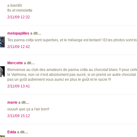
a bientôt
flo et mimolette
2/11/09 12:32
melopapilles
a dit…
Tes panna cotta sont superbes, et le mélange est tentant ! Et les photos sont to
2/11/09 12:42
Mercotte
a dit…
Bienvenue au club des amateurs de panna cotta au chocolat blanc !! pour celles
le Valrhona, non ce n'est absolument pas sucré, si on prend un autre chocolat b
pas un goût autrement vous aurez en plus le goût et le sucre !!!
2/11/09 13:41
marie
a dit…
ouuuh que ça a l'air bon!!
2/11/09 15:12
Edda
a dit…