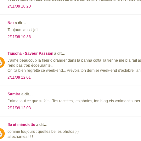
2/11/09 10:20
Nat
a dit…
Toujours aussi joli...
2/11/09 10:36
Tiuscha - Saveur Passion
a dit…
J'aime beaucoup la fleur d'oranger dans la panna cotta, la tienne me plairait a
rend pas trop écoeurante..
On t'a bien regretté ce week-end... Prévois ton dernier week-end d'octobre l'an
2/11/09 12:01
Samira
a dit…
J'aime tout ce que tu fais!! Tes recettes, tes photos, ton blog ets vraiment super!
2/11/09 12:03
flo et mimolette
a dit…
comme toujours : quelles belles photos ;-)
alléchantes ! ! !