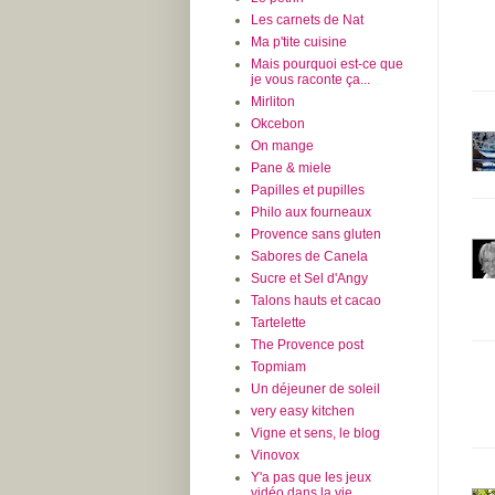
Les carnets de Nat
Ma p'tite cuisine
Mais pourquoi est-ce que
je vous raconte ça...
Mirliton
Okcebon
On mange
Pane & miele
Papilles et pupilles
Philo aux fourneaux
Provence sans gluten
Sabores de Canela
Sucre et Sel d'Angy
Talons hauts et cacao
Tartelette
The Provence post
Topmiam
Un déjeuner de soleil
very easy kitchen
Vigne et sens, le blog
Vinovox
Y'a pas que les jeux
vidéo dans la vie