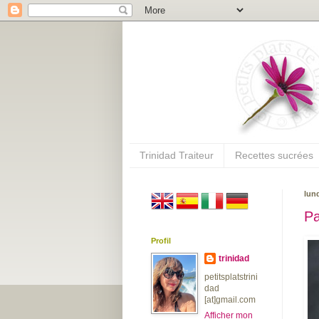
Trinidad Traiteur
Recettes sucrées
lun
Pa
Profil
trinidad
petitsplatstrini
dad
[at]gmail.com
Afficher mon