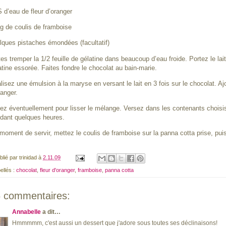
 d’eau de fleur d’oranger
g de coulis de framboise
lques pistaches émondées (facultatif)
tes tremper la 1/2 feuille de gélatine dans beaucoup d’eau froide. Portez le lait
atine essorée. Faites fondre le chocolat au bain-marie.
lisez une émulsion à la maryse en versant le lait en 3 fois sur le chocolat. Ajou
ranger.
ez éventuellement pour lisser le mélange. Versez dans les contenants choisis 
dant quelques heures.
moment de servir, mettez le coulis de framboise sur la panna cotta prise, pui
blié par
trinidad
à
2.11.09
bellés :
chocolat
,
fleur d'oranger
,
framboise
,
panna cotta
 commentaires:
Annabelle
a dit…
Hmmmmm, c'est aussi un dessert que j'adore sous toutes ses déclinaisons!