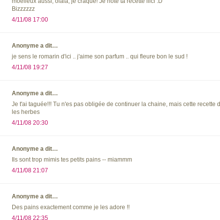
moelleux aussi, olala, je craque! Je note ta recette ilici :D
Bizzzzzz
4/11/08 17:00
Anonyme a dit…
je sens le romarin d'ici .. j'aime son parfum .. qui fleure bon le sud !
4/11/08 19:27
Anonyme a dit…
Je t'ai taguée!!! Tu n'es pas obligée de continuer la chaine, mais cette recette d
les herbes
4/11/08 20:30
Anonyme a dit…
Ils sont trop mimis tes petits pains -- miammm
4/11/08 21:07
Anonyme a dit…
Des pains exactement comme je les adore !!
4/11/08 22:35