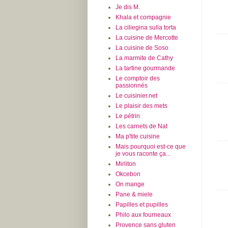
Je dis M.
Khala et compagnie
La ciliegina sulla torta
La cuisine de Mercotte
La cuisine de Soso
La marmite de Cathy
La tartine gourmande
Le comptoir des
passionnés
Le cuisinier.net
Le plaisir des mets
Le pétrin
Les carnets de Nat
Ma p'tite cuisine
Mais pourquoi est-ce que
je vous raconte ça...
Mirliton
Okcebon
On mange
Pane & miele
Papilles et pupilles
Philo aux fourneaux
Provence sans gluten