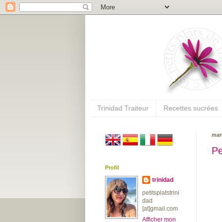
Trinidad Traiteur
Recettes sucrées
mar
Pe
Profil
trinidad
petitsplatstrini
dad
[at]gmail.com
Afficher mon