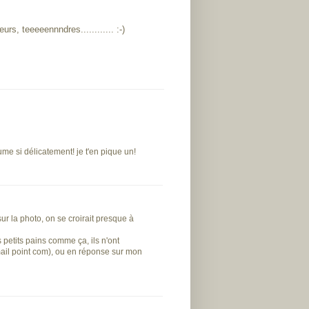
urs, teeeeennndres............ :-)
ume si délicatement! je t'en pique un!
sur la photo, on se croirait presque à
 petits pains comme ça, ils n'ont
mail point com), ou en réponse sur mon