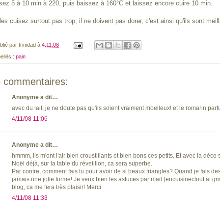
sez 5 à 10 min à 220, puis baissez à 160°C et laissez encore cuire 10 min.
les cuisez surtout pas trop, il ne doivent pas dorer, c'est ainsi qu'ils sont meille
blié par
trinidad
à
4.11.08
bellés :
pain
 commentaires:
Anonyme a dit…
avec du lait, je ne doute pas qu'ils soient vraiment moelleux! et le romarin parf
4/11/08 11:06
Anonyme a dit…
hmmm, ils m'ont l'air bien croustillants et bien bons ces petits. Et avec la déco 
Noël déjà, sur la table du réveillion, ca sera superbe.
Par contre, comment fais tu pour avoir de si beaux triangles? Quand je fais des
jamais une jolie forme! Je veux bien les astuces par mail (encuisinectout at g
blog, ca me fera très plaisir! Merci
4/11/08 11:33