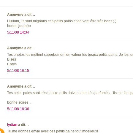
Anonyme a dit…
Huuum, ils sont mignons ces petits pains et doivent être très bons ;-)
bonne journée
5/11/08 14:34
Anonyme a dit…
Tes photos les mettent superbement en valeur tes beaux petits pains. Je les te
Bises
Chrys
5/11/08 16:15
Anonyme a dit…
Tes petits pains sont très beaux ,et ils doivent etre très parfumés....ils me font 
bonne soirée...
5/11/08 18:36
lydian
a dit…
Tu me donnes envie avec ces petits pains tout moelleux!