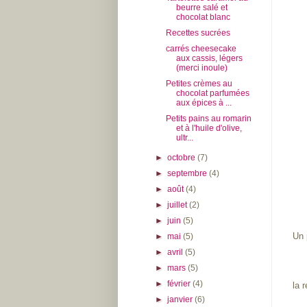
beurre salé et
chocolat blanc
Recettes sucrées
carrés cheesecake
aux cassis, légers
(merci inoule)
Petites crèmes au
chocolat parfumées
aux épices à ...
Petits pains au romarin
et à l'huile d'olive,
ultr...
►
octobre
(7)
►
septembre
(4)
►
août
(4)
►
juillet
(2)
►
juin
(5)
Un 
►
mai
(5)
►
avril
(5)
►
mars
(5)
►
février
(4)
la r
►
janvier
(6)