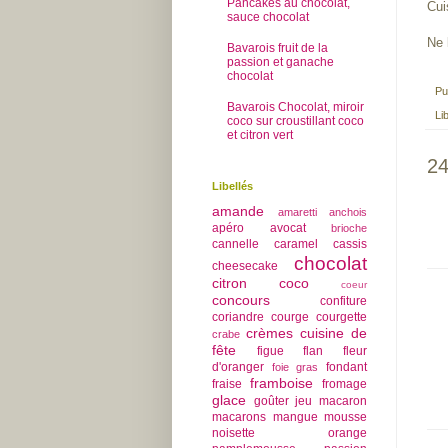
Pancakes au chocolat,
Cui
sauce chocolat
Ne 
Bavarois fruit de la
passion et ganache
chocolat
Pu
Bavarois Chocolat, miroir
Li
coco sur croustillant coco
et citron vert
24
Libellés
amande
amaretti
anchois
apéro
avocat
brioche
cannelle
caramel
cassis
chocolat
cheesecake
citron
coco
coeur
concours
confiture
coriandre
courge
courgette
crèmes
cuisine de
crabe
fête
figue
flan
fleur
d'oranger
fondant
foie gras
framboise
fraise
fromage
glace
goûter
jeu
macaron
macarons
mangue
mousse
noisette
orange