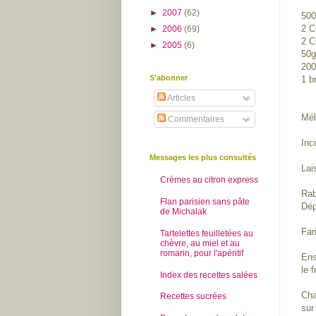
►
2007
(62)
500
2 C
►
2006
(69)
2 C
►
2005
(6)
50g
200
S'abonner
1 b
Articles
Mél
Commentaires
Inc
Messages les plus consultés
Lai
Crèmes au citron express
Rab
Flan parisien sans pâte
Dép
de Michalak
Far
Tartelettes feuilletées au
chèvre, au miel et au
romarin, pour l'apéritif
Ens
le 
Index des recettes salées
Cha
Recettes sucrées
sur