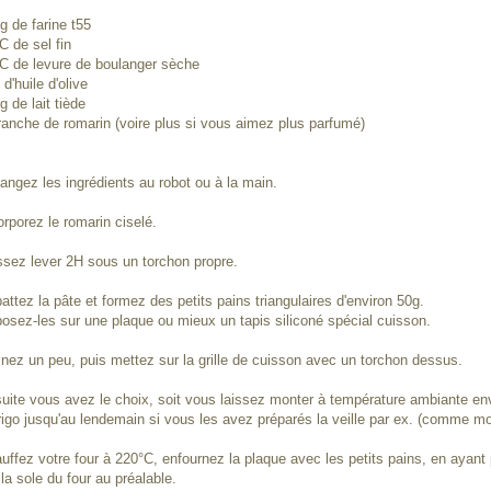
g de farine t55
C de sel fin
C de levure de boulanger sèche
 d'huile d'olive
g de lait tiède
ranche de romarin (voire plus si vous aimez plus parfumé)
angez les ingrédients au robot ou à la main.
orporez le romarin ciselé.
ssez lever 2H sous un torchon propre.
attez la pâte et formez des petits pains triangulaires d'environ 50g.
osez-les sur une plaque ou mieux un tapis siliconé spécial cuisson.
inez un peu, puis mettez sur la grille de cuisson avec un torchon dessus.
uite vous avez le choix, soit vous laissez monter à température ambiante envi
frigo jusqu'au lendemain si vous les avez préparés la veille par ex. (comme mo
uffez votre four à 220°C, enfournez la plaque avec les petits pains, en ayant pr
 la sole du four au préalable.