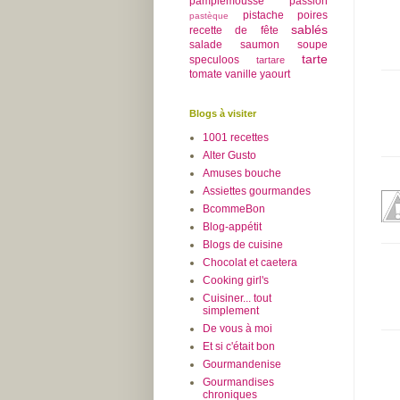
pamplemousse
passion
pistache
poires
pastèque
sablés
recette de fête
salade
saumon
soupe
tarte
speculoos
tartare
tomate
vanille
yaourt
Blogs à visiter
1001 recettes
Alter Gusto
Amuses bouche
Assiettes gourmandes
BcommeBon
Blog-appétit
Blogs de cuisine
Chocolat et caetera
Cooking girl's
Cuisiner... tout
simplement
De vous à moi
Et si c'était bon
Gourmandenise
Gourmandises
chroniques