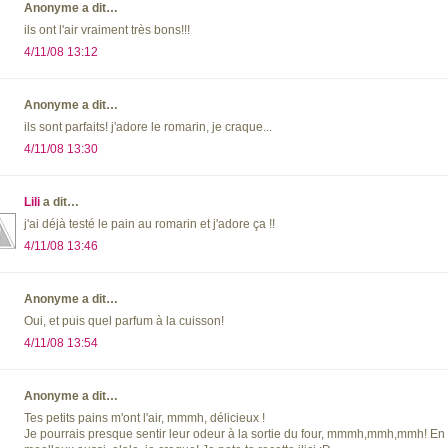
Anonyme a dit…
ils ont l'air vraiment très bons!!!
4/11/08 13:12
Anonyme a dit…
ils sont parfaits! j'adore le romarin, je craque...
4/11/08 13:30
Lili
a dit…
j'ai déjà testé le pain au romarin et j'adore ça !!
4/11/08 13:46
Anonyme a dit…
Oui, et puis quel parfum à la cuisson!
4/11/08 13:54
Anonyme a dit…
Tes petits pains m'ont l'air, mmmh, délicieux !
Je pourrais presque sentir leur odeur à la sortie du four, mmmh,mmh,mmh! En plu